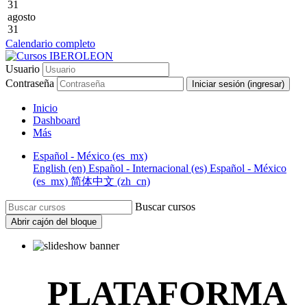
31
agosto
31
Calendario completo
Usuario
Contraseña
Iniciar sesión (ingresar)
Inicio
Dashboard
Más
Español - México ‎(es_mx)‎
English ‎(en)‎
Español - Internacional ‎(es)‎
Español - México
‎(es_mx)‎
简体中文 ‎(zh_cn)‎
Buscar cursos
Abrir cajón del bloque
PLATAFORMA