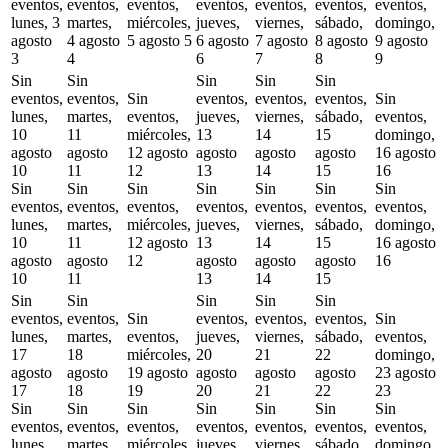
eventos,
eventos,
eventos,
eventos,
eventos,
eventos,
eventos,
lunes, 3
martes,
miércoles,
jueves,
viernes,
sábado,
domingo,
agosto
4 agosto
5 agosto
5
6 agosto
7 agosto
8 agosto
9 agosto
3
4
6
7
8
9
Sin
Sin
Sin
Sin
Sin
eventos,
eventos,
Sin
eventos,
eventos,
eventos,
Sin
lunes,
martes,
eventos,
jueves,
viernes,
sábado,
eventos,
10
11
miércoles,
13
14
15
domingo,
agosto
agosto
12 agosto
agosto
agosto
agosto
16 agosto
10
11
12
13
14
15
16
Sin
Sin
Sin
Sin
Sin
Sin
Sin
eventos,
eventos,
eventos,
eventos,
eventos,
eventos,
eventos,
lunes,
martes,
miércoles,
jueves,
viernes,
sábado,
domingo,
10
11
12 agosto
13
14
15
16 agosto
agosto
agosto
12
agosto
agosto
agosto
16
10
11
13
14
15
Sin
Sin
Sin
Sin
Sin
eventos,
eventos,
Sin
eventos,
eventos,
eventos,
Sin
lunes,
martes,
eventos,
jueves,
viernes,
sábado,
eventos,
17
18
miércoles,
20
21
22
domingo,
agosto
agosto
19 agosto
agosto
agosto
agosto
23 agosto
17
18
19
20
21
22
23
Sin
Sin
Sin
Sin
Sin
Sin
Sin
eventos,
eventos,
eventos,
eventos,
eventos,
eventos,
eventos,
lunes,
martes,
miércoles,
jueves,
viernes,
sábado,
domingo,